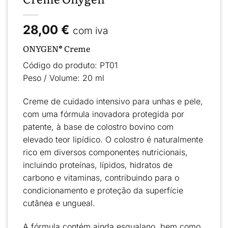
28,00
€
com iva
ONYGEN® Creme
Código do produto:
PT01
Peso / Volume:
20 ml
Creme de
cuidado intensivo para unhas e pele
,
com uma fórmula inovadora protegida por
patente, à base de
colostro bovino
com
elevado teor lipídico. O colostro é naturalmente
rico em diversos componentes nutricionais,
incluindo proteínas, lípidos, hidratos de
carbono e vitaminas, contribuindo para o
condicionamento e proteção da superfície
cutânea e ungueal
.
A fórmula contém ainda
esqualano
, bem como