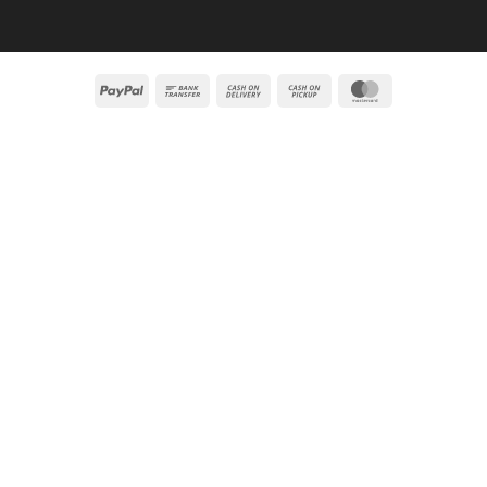
PayPal
Bank
Cash
Cash
MasterCard
Transfer
On
on
Delivery
Pickup