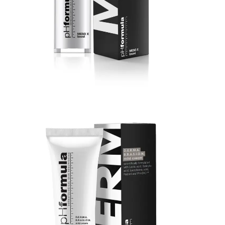
MESO X boost
+
Dermabrasion mild cream