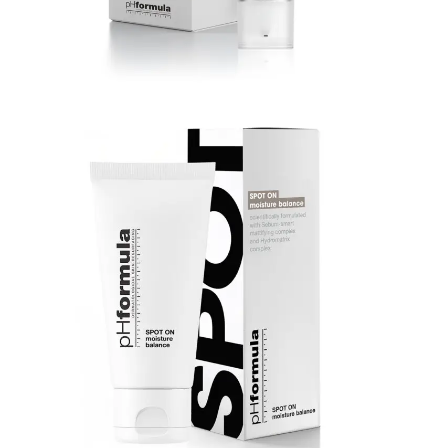
+
Spot on creme mate-
oleosas
+