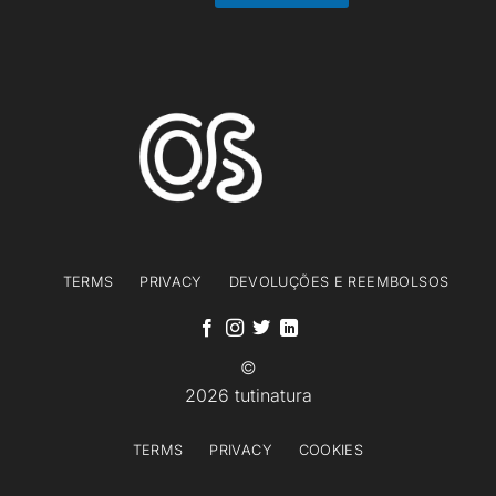
i
l
E
m
a
i
l
TERMS
PRIVACY
DEVOLUÇÕES E REEMBOLSOS
©
2026 tutinatura
TERMS
PRIVACY
COOKIES