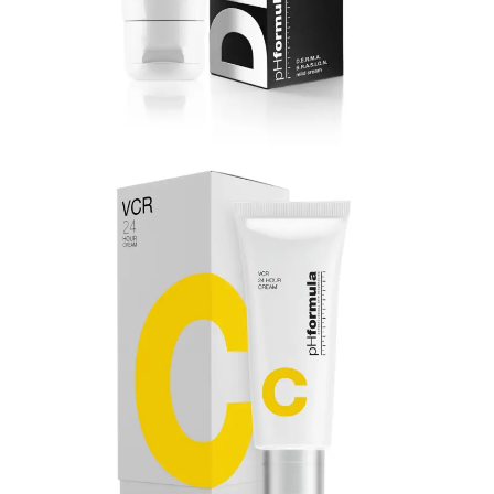
50ml
+
Creme VCR 24 Horas
phformula