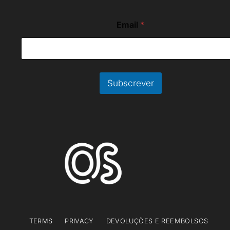
E
Email
*
m
a
i
l
*
*
Subscrever
TERMS
PRIVACY
DEVOLUÇÕES E REEMBOLSOS