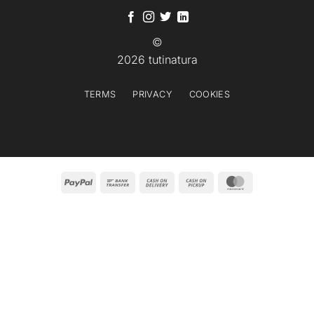
©
2026 tutinatura
TERMS
PRIVACY
COOKIES
PayPal
Bank
Cash
Cash
MasterCard
Transfer
On
on
Delivery
Pickup