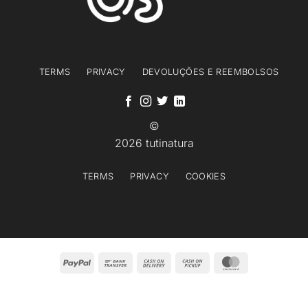
TERMS
PRIVACY
DEVOLUÇÕES E REEMBOLSOS
©
2026 tutinatura
TERMS
PRIVACY
COOKIES
PayPal
Bank
Cash
Cash
MasterCard
Transfer
On
on
Delivery
Pickup