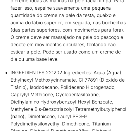
o creme todas as manhãs na pele facial limpa. Para
fazer isso, espalhe suavemente uma pequena
quantidade do creme na pele da testa, queixo e
acima do lábio superior, em seguida, nas bochechas
(das partes superiores, com movimentos para fora).
O creme deve ser massajado na pele do pescoço e
decote em movimentos circulares, tentando não
esticar a pele. Pode ser usado como um creme de
dia ou uma base leve.
INGREDIENTES
221202 Ingredientes: Aqua (Água),
Ethylhexyl Methoxycinnamate, CI 77891 (Dióxido de
Titânio), Isododecano, Polideceno Hidrogenado,
Caprylyl Methicone, Cyclopentasiloxane,
Diethylamino Hydroxybenzoyl Hexyl Benzoate,
Methylene Bis-Benzotriazolyl Tetramethylbutylphenol
(nano), Dimethicone, Lauryl PEG-9
Polydimethysiloxyethyl Dimethicone, Titanium