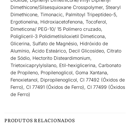
Dioxide, Diphenyl Dimethicone/Vinyl Diphenyl
Dimethicone/Silsesquioxane Crosspolymer, Stearyl
Dimethicone, Timonacic, Palmitoyl Tripeptídeo-5,
Ergotioneína, Hidroxiacetofenona, Tocoferol,
Dimeticona/ PEG-10/ 15 Polímero cruzado,
Poligliceril-3 Polidimetilsiloxietil Dimeticona,
Glicerina, Sulfato de Magnésio, Hidróxido de
Alumínio, Ácido Esteárico, Decil Glicosídeo, Citrato
de Sódio, Hectorito Disteardimonium,
Trietoxicaprylylsilano, Etil-hexiglicerina, Carbonato
de Propileno, Propilenoglicol, Goma Xantana,
Fenoxietanol, Dipropilenoglicol, CI 77492 (Óxidos de
Ferro), CI 77491 (Óxidos de Ferro), CI 77499 (Óxidos
de Ferro)
PRODUTOS RELACIONADOS