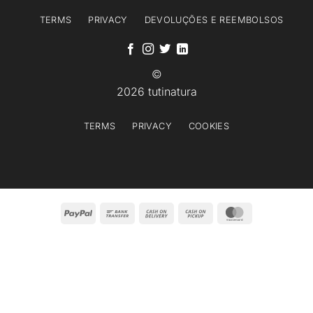
TERMS
PRIVACY
DEVOLUÇÕES E REEMBOLSOS
©
2026 tutinatura
TERMS
PRIVACY
COOKIES
PayPal
Bank
Cash
Cash
MasterCard
Transfer
On
on
Delivery
Pickup