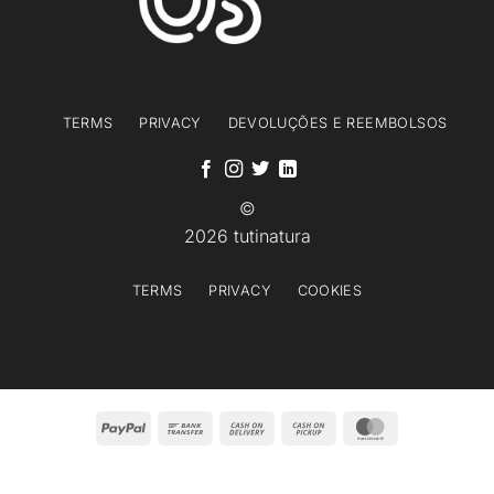
TERMS
PRIVACY
DEVOLUÇÕES E REEMBOLSOS
©
2026 tutinatura
TERMS
PRIVACY
COOKIES
PayPal
Bank
Cash
Cash
MasterCard
Transfer
On
on
Delivery
Pickup