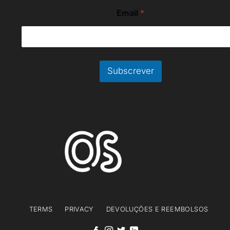
E
Email
*
m
a
i
l
*
E
Subscrever
m
a
i
l
TERMS
PRIVACY
DEVOLUÇÕES E REEMBOLSOS