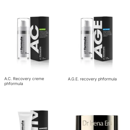
A.C. Recovery creme
A.G.E. recovery phformula
phformula