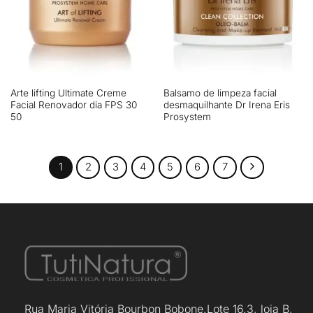
Arte lifting Ultimate Creme
Balsamo de limpeza facial
Facial Renovador dia FPS 30
desmaquilhante Dr Irena Eris
50
Prosystem
1
2
3
4
5
6
7
Rua Maria Vitória Bourbon Bobone.Lote 16.3, loja B,