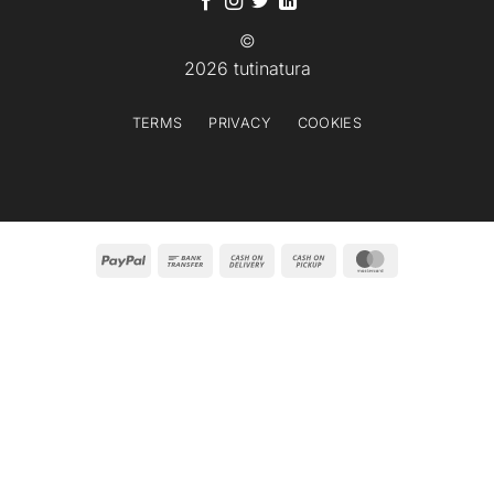
©
2026 tutinatura
TERMS
PRIVACY
COOKIES
PayPal
Bank
Cash
Cash
MasterCard
Transfer
On
on
Delivery
Pickup