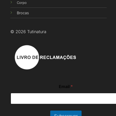
Corpo
Brocas
© 2026 Tutinatura
*
Email
*
*
E
m
a
i
l
Subscrever