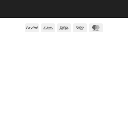
PayPal
Bank
Cash
Cash
MasterCard
Transfer
On
on
Delivery
Pickup