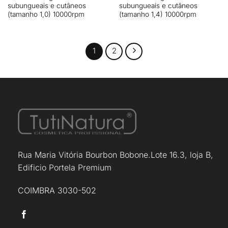
subungueais e cutâneos
subungueais e cutâneos
(tamanho 1,0) 10000rpm
(tamanho 1,4) 10000rpm
1
2
Rua Maria Vitória Bourbon Bobone.Lote 16.3, loja B,
Edificio Portela Premium
COIMBRA 3030-502