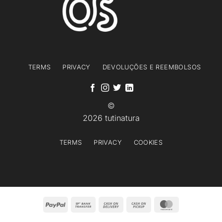
TERMS
PRIVACY
DEVOLUÇÕES E REEMBOLSOS
©
2026 tutinatura
TERMS
PRIVACY
COOKIES
PayPal
Bank
Cash
Cash
MasterCard
Transfer
On
on