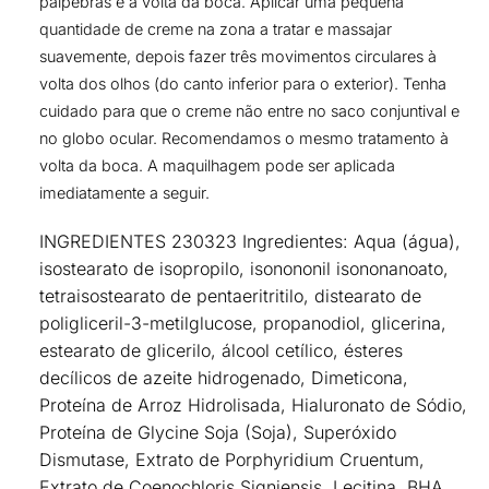
pálpebras e à volta da boca. Aplicar uma pequena
quantidade de creme na zona a tratar e massajar
suavemente, depois fazer três movimentos circulares à
volta dos olhos (do canto inferior para o exterior). Tenha
cuidado para que o creme não entre no saco conjuntival e
no globo ocular. Recomendamos o mesmo tratamento à
volta da boca. A maquilhagem pode ser aplicada
imediatamente a seguir.
INGREDIENTES
230323 Ingredientes: Aqua (água),
isostearato de isopropilo, isonononil isononanoato,
tetraisostearato de pentaeritritilo, distearato de
poligliceril-3-metilglucose, propanodiol, glicerina,
estearato de glicerilo, álcool cetílico, ésteres
decílicos de azeite hidrogenado, Dimeticona,
Proteína de Arroz Hidrolisada, Hialuronato de Sódio,
Proteína de Glycine Soja (Soja), Superóxido
Dismutase, Extrato de Porphyridium Cruentum,
Extrato de Coenochloris Signiensis, Lecitina, BHA,