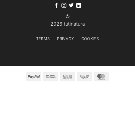
©
2026 tutinatura
TERMS
PRIVACY
COOKIES
PayPal
Bank
Cash
Cash
MasterCard
Transfer
On
on
Delivery
Pickup