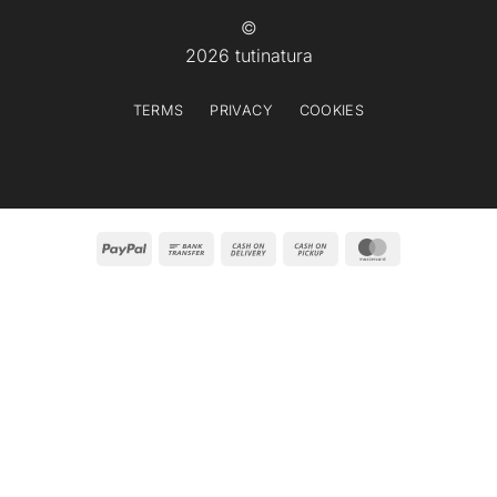
©
2026 tutinatura
TERMS
PRIVACY
COOKIES
PayPal
Bank
Cash
Cash
MasterCard
Transfer
On
on
Delivery
Pickup