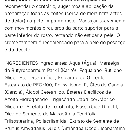
recomendar o contrário, sugerimos a aplicação da
preparação todas as noites (cerca de meia hora antes
de deitar) na pele limpa do rosto. Massajar suavemente
com movimentos circulares da parte superior para a
parte inferior do rosto, tentando não esticar a pele. O
creme também é recomendado para a pele do pescoço
e do decote.
INGREDIENTES
Ingredientes: Aqua (Água), Manteiga
de Butyrospermum Parkii (Karité), Esqualano, Butileno
Glicol, Éter Dicaprilílico, Estearato de Glicerilo,
Estearato de PEG-100, Polissilicone-11, Óleo de Canola
(Canola), Álcool Cetearílico, Ésteres Decílicos de
Azeite Hidrogenado, Triglicérido Caprílico/Cáprico,
Glicerina, Acetato de Tocoferilo, Isossorbida Dimetil,
Óleo de Semente de Macadâmia Ternifolia,
Triisostearina, Poliacrilamida, Extrato de Semente de
Prunus Amygdalus Dulcis (Amêndoa Doce), Isoparafina