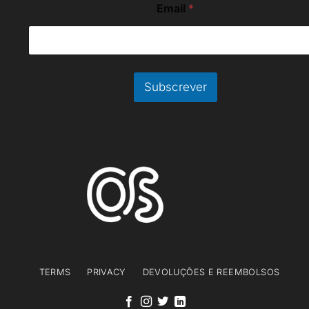
Email
*
E
m
a
i
l
*
Subscrever
TERMS
PRIVACY
DEVOLUÇÕES E REEMBOLSOS