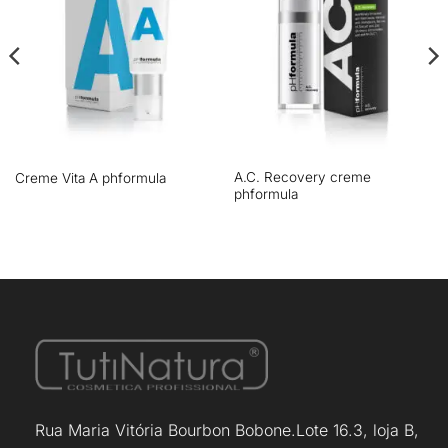
A.C. Recovery creme
Creme Vita A phformula
phformula
Rua Maria Vitória Bourbon Bobone.Lote 16.3, loja B,