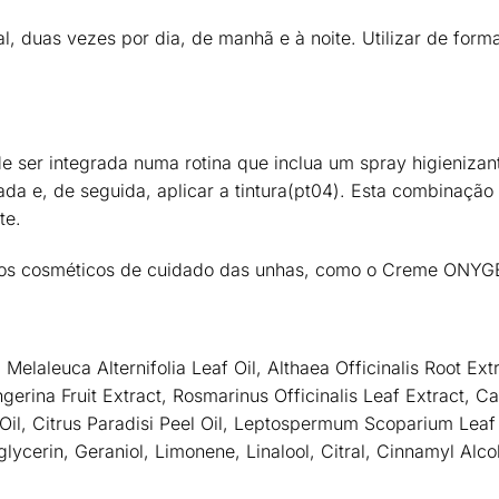
al
, duas vezes por dia, de manhã e à noite. Utilizar de for
de ser integrada numa rotina que inclua um
spray higienizan
da e, de seguida, aplicar a tintura
(pt04)
. Esta combinação
te.
dutos cosméticos de cuidado das unhas, como o Creme ONY
elaleuca Alternifolia Leaf Oil, Althaea Officinalis Root Ext
Tangerina Fruit Extract, Rosmarinus Officinalis Leaf Extract,
ia Oil, Citrus Paradisi Peel Oil, Leptospermum Scoparium Le
lycerin, Geraniol, Limonene, Linalool, Citral, Cinnamyl Al