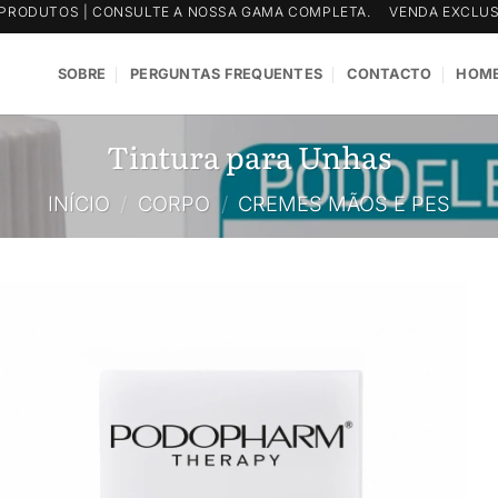
PRODUTOS | CONSULTE A NOSSA GAMA COMPLETA.
VENDA EXCLUS
SOBRE
PERGUNTAS FREQUENTES
CONTACTO
HOME
Tintura para Unhas
INÍCIO
/
CORPO
/
CREMES MÃOS E PES