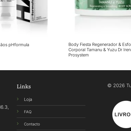
+
Body Fiesta Regenerador & Esfol
ãos pHformula
Corporal Tamanu & Yuzu Dr Iren
Prosystem
Links
© 2026 Tu
Loja
16.3,
FAQ
Contacto