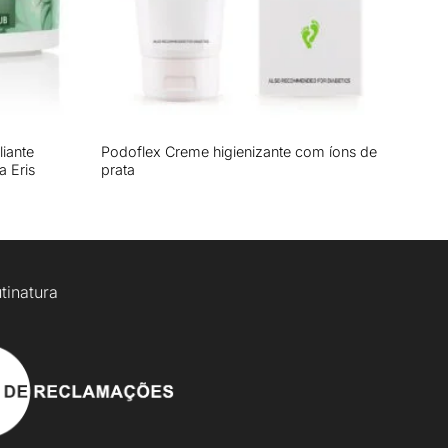
+
iante
Podoflex Creme higienizante com íons de
a Eris
prata
tinatura