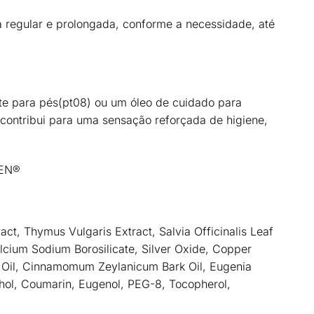
ma regular e prolongada, conforme a necessidade, até
te para pés
(pt08)
ou um
óleo de cuidado para
 contribui para uma
sensação reforçada de higiene,
GEN®
ract, Thymus Vulgaris Extract, Salvia Officinalis Leaf
 Calcium Sodium Borosilicate, Silver Oxide, Copper
af Oil, Cinnamomum Zeylanicum Bark Oil, Eugenia
cohol, Coumarin, Eugenol, PEG-8, Tocopherol,