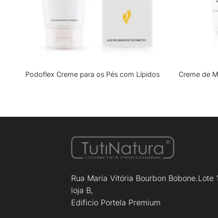
+
+
150
Podoflex Creme para os Pés com Lípidos
Creme de M
Rua Maria Vitória Bourbon Bobone.Lote 
loja B,
Edificio Portela Premium