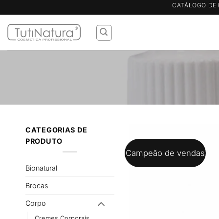
Skip
CATÁLOGO DE 
to
content
CATEGORIAS DE
PRODUTO
Campeão de vendas
Bionatural
Brocas
Corpo
Cremes Corporais