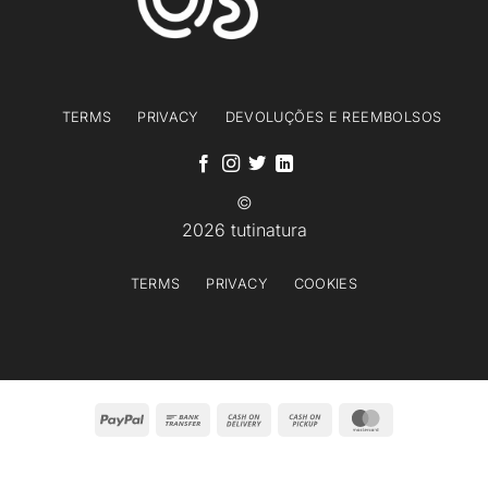
TERMS
PRIVACY
DEVOLUÇÕES E REEMBOLSOS
©
2026 tutinatura
TERMS
PRIVACY
COOKIES
PayPal
Bank
Cash
Cash
MasterCard
Transfer
On
on
Delivery
Pickup