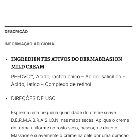
DESCRIÇÃO
INFORMAÇÃO ADICIONAL
INGREDIENTES ATIVOS DO DERMABRASION
MILD CREAM
PH-DVC™,
Ácido, lactobiônico – Ácido, salicílico –
Ácido, lático – Complexo de retinol
DIREÇÕES DE USO
Esprema uma pequena quantidade do creme suave
D.E.R.M.A.B.R.A.S.I.O.N. nas mãos secas. Aplique o creme
de forma uniforme no rosto seco, pescoço e decote.
Massageie suavemente o creme na pele por uma duração