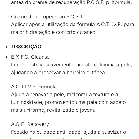
antes do creme de recuperação P.O.S.T. pHformula.
Creme de recuperação P.O.S.T.:
Aplicar após a utilização da fórmula A.C.T.I.V.E. para
maior hidratação e conforto cutâneo.
DESCRIÇÃO
E.X.F.O. Cleanse
Limpa, esfolia suavemente, hidrata e ilumina a pele,
ajudando a preservar a barreira cutânea
.
A.C.T.I.V.E. Formula
Ajuda a renovar a pele,
melhorar a textura e a
luminosidade
, promovendo uma pele com
aspeto
mais uniforme, revitalizado e jovem
.
A.G.E. Recovery
Focado no cuidado anti-idade:
ajuda a suavizar o