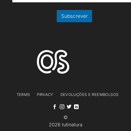
a
i
l
Subscrever
TERMS
PRIVACY
DEVOLUÇÕES E REEMBOLSOS
©
2026 tutinatura