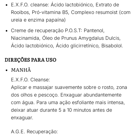
E.X.F.O. cleanse:
Ácido lactobiónico, Extrato de
Rooibos, Pró-vitamina B5, Complexo resumoist (com
ureia e enzima papaína)
Creme de recuperação P.O.S.T:
Pantenol,
Niacinamida, Óleo de Prunus Amygdalus Dulcis,
Ácido lactobiónico, Ácido glicirretínico, Bisabolol.
DIREÇÕES PARA USO
MANHÃ
E.X.F.O. Cleanse:
Aplicar e massajar suavemente sobre o rosto, zona
dos olhos e pescoço. Enxaguar abundantemente
com água. Para uma ação esfoliante mais intensa,
deixar atuar durante 5 a 10 minutos antes de
enxaguar.
A.G.E. Recuperação: