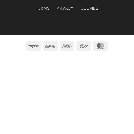
TERMS
PRIVACY
COOKIES
PayPal
Bank
Cash
Cash
MasterCard
Transfer
On
on
Delivery
Pickup