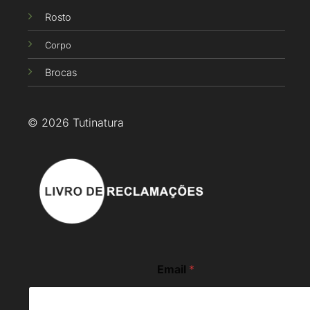
Rosto
Corpo
Brocas
© 2026 Tutinatura
*
Email
*
*
E
m