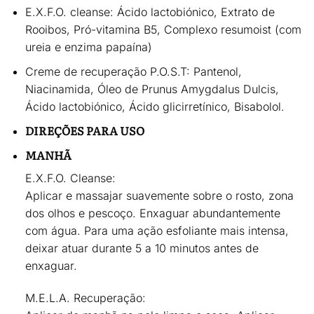
E.X.F.O. cleanse:
Ácido lactobiónico, Extrato de
Rooibos, Pró-vitamina B5, Complexo resumoist (com
ureia e enzima papaína)
Creme de recuperação P.O.S.T:
Pantenol,
Niacinamida, Óleo de Prunus Amygdalus Dulcis,
Ácido lactobiónico, Ácido glicirretínico, Bisabolol.
DIREÇÕES PARA USO
MANHÃ
E.X.F.O. Cleanse:
Aplicar e massajar suavemente sobre o rosto, zona
dos olhos e pescoço. Enxaguar abundantemente
com água. Para uma ação esfoliante mais intensa,
deixar atuar durante 5 a 10 minutos antes de
enxaguar.
M.E.L.A. Recuperação: