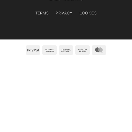
TERMS
PRIVACY
COOKIES
PayPal
Bank
Cash
Cash
MasterCard
Transfer
On
on
Delivery
Pickup