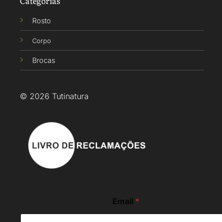
Categorias
Rosto
Corpo
Brocas
© 2026 Tutinatura
E
Email
*
m
a
i