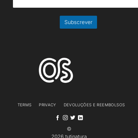
l
E
m
Subscrever
a
i
l
*
TERMS
PRIVACY
DEVOLUÇÕES E REEMBOLSOS
©
2026 tutinatura