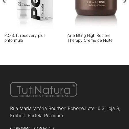
P.O.S.T. recovery plus
Arte lifting High Restore
phformula
Therapy Creme de Noite
Rua Maria Vitória Bourbon Bobone.Lote 16.3, loja B,
Edificio Portela Premium
COIMBRA 3030-502