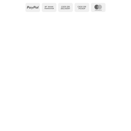
PayPal
Bank
Cash
Cash
MasterCard
Transfer
On
on
Delivery
Pickup