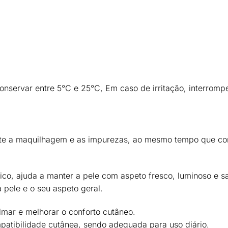
onservar entre 5°C e 25°C, Em caso de irritação, interromper
nte a maquilhagem e as impurezas, ao mesmo tempo que
co
ico, ajuda a manter a pele com
aspeto fresco, luminoso e s
a pele e o seu aspeto geral
.
almar e melhorar o conforto cutâneo
.
patibilidade cutânea
, sendo adequada para uso diário.