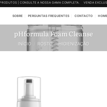
PRODUTOS | CONSULTE A NOSSA GAMA COMPLETA.
VENDA EXCLUS
SOBRE
PERGUNTAS FREQUENTES
CONTACTO
HOME
pHformula Foam Cleanse
INÍCIO
/
ROSTO
/
HIGIENIZAÇÃO