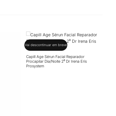
Vai descontinuar em breve
+
Capill Age Sérun Facial Reparador
Procapilar Dia/Noite 2⁰ Dr Irena Eris
Prosystem