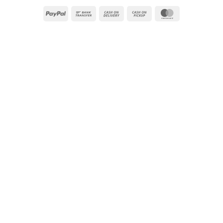
PayPal
Bank
Cash
Cash
MasterCard
Transfer
On
on
Delivery
Pickup