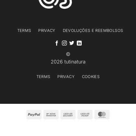
TERMS
PRIVACY
DEVOLUÇÕES E REEMBOLSOS
©
2026 tutinatura
TERMS
PRIVACY
COOKIES
PayPal
Bank
Cash
Cash
MasterCard
Transfer
On
on
Delivery
Pickup