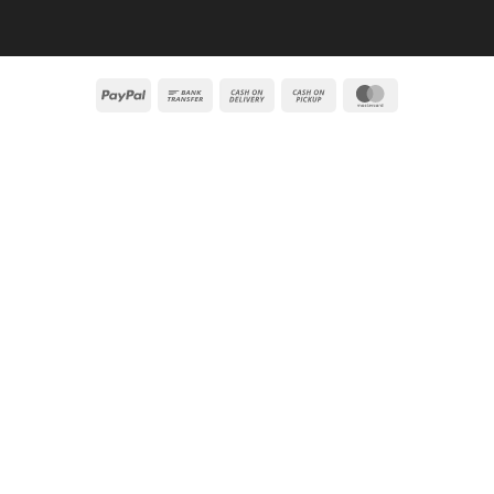
PayPal
Bank
Cash
Cash
MasterCard
Transfer
On
on
Delivery
Pickup