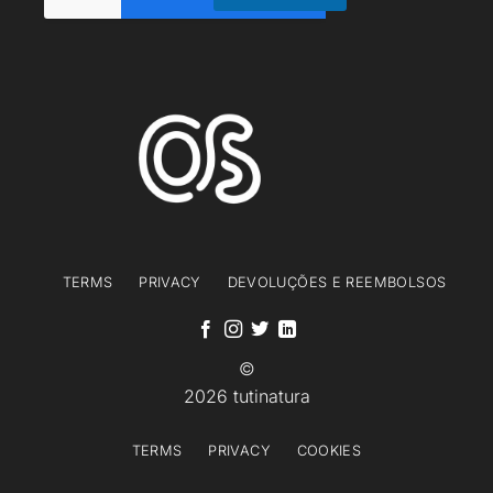
i
l
E
m
a
i
l
TERMS
PRIVACY
DEVOLUÇÕES E REEMBOLSOS
©
2026 tutinatura
TERMS
PRIVACY
COOKIES