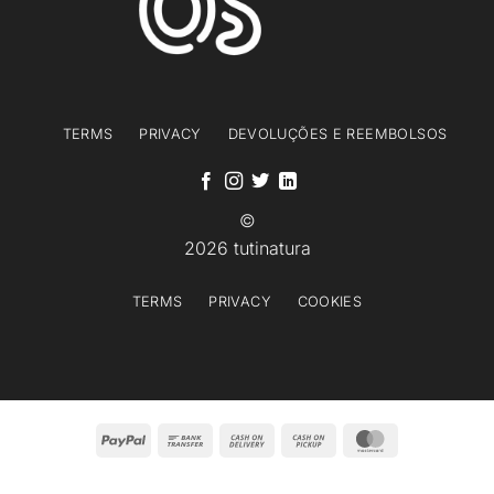
TERMS
PRIVACY
DEVOLUÇÕES E REEMBOLSOS
©
2026 tutinatura
TERMS
PRIVACY
COOKIES
PayPal
Bank
Cash
Cash
MasterCard
Transfer
On
on
Delivery
Pickup