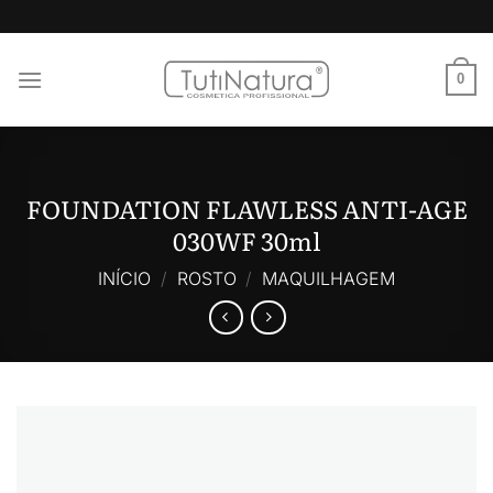
Skip
to
content
0
FOUNDATION FLAWLESS ANTI-AGE
030WF 30ml
INÍCIO
/
ROSTO
/
MAQUILHAGEM