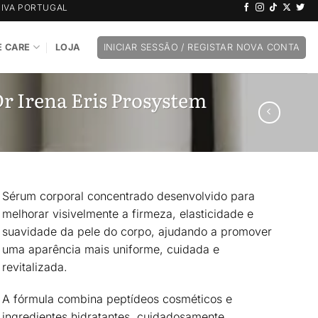
IVA PORTUGAL
 CARE
LOJA
INICIAR SESSÃO / REGISTAR NOVA CONTA
r Irena Eris Prosystem
Sérum corporal concentrado desenvolvido para
melhorar visivelmente a firmeza, elasticidade e
suavidade da pele do corpo
, ajudando a promover
uma
aparência mais uniforme, cuidada e
revitalizada
.
A fórmula combina
peptídeos cosméticos e
ingredientes hidratantes
, cuidadosamente