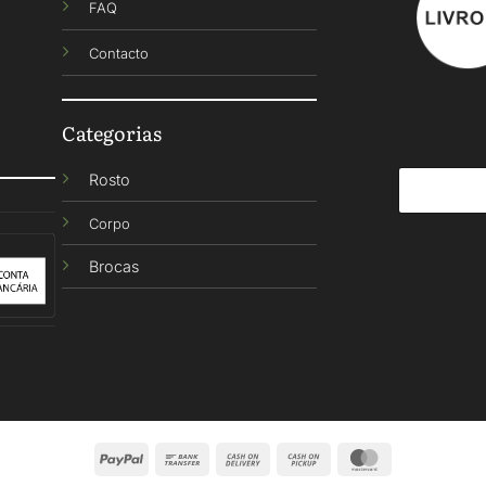
FAQ
Contacto
Categorias
Rosto
Corpo
Brocas
PayPal
Bank
Cash
Cash
MasterCard
Transfer
On
on