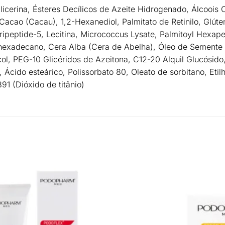
licerina, Ésteres Decílicos de Azeite Hidrogenado, Álcoois 
acao (Cacau), 1,2-Hexanediol, Palmitato de Retinilo, Glúte
Tripeptide-5, Lecitina, Micrococcus Lysate, Palmitoyl Hexap
Isohexadecano, Cera Alba (Cera de Abelha), Óleo de Sement
col, PEG-10 Glicéridos de Azeitona, C12-20 Alquil Glucósido,
n, Ácido esteárico, Polissorbato 80, Oleato de sorbitano, Eti
91 (Dióxido de titânio)