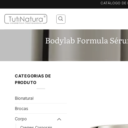
Skip
CATÁLOGO DE 
to
content
Bodylab Formula Sérum
CATEGORIAS DE
PRODUTO
Bionatural
Brocas
Corpo
Cremes Corporais