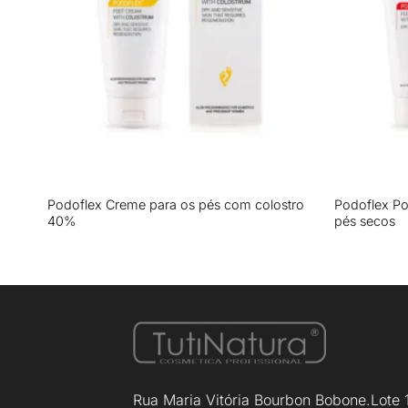
+
+
te
Podoflex Creme para os pés com colostro
Podoflex P
40%
pés secos
Rua Maria Vitória Bourbon Bobone.Lote 