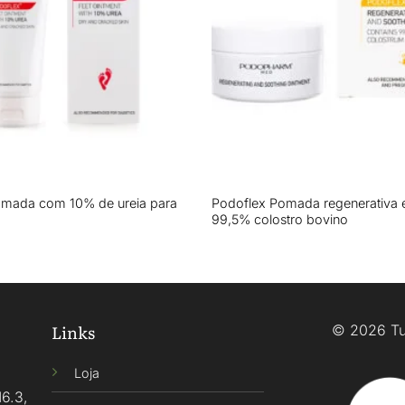
+
omada com 10% de ureia para
Podoflex Pomada regenerativa 
99,5% colostro bovino
Links
© 2026 Tu
Loja
16.3,