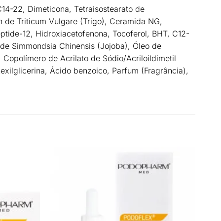
C14-22, Dimeticona, Tetraisostearato de
n de Triticum Vulgare (Trigo), Ceramida NG,
eptide-12, Hidroxiacetofenona, Tocoferol, BHT, C12-
e de Simmondsia Chinensis (Jojoba), Óleo de
 Copolímero de Acrilato de Sódio/Acriloildimetil
lhexilglicerina, Ácido benzoico, Parfum (Fragrância),