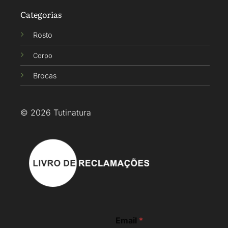
Categorias
Rosto
Corpo
Brocas
© 2026 Tutinatura
E
Email
*
m