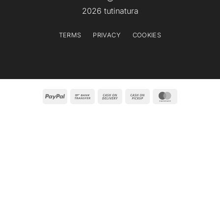
2026 tutinatura
TERMS
PRIVACY
COOKIES
PayPal
Bank
Cash
Cash
MasterCard
Transfer
On
on
Delivery
Pickup