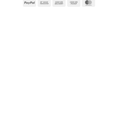
PayPal
Bank
Cash
Cash
MasterCard
Transfer
On
on
Delivery
Pickup