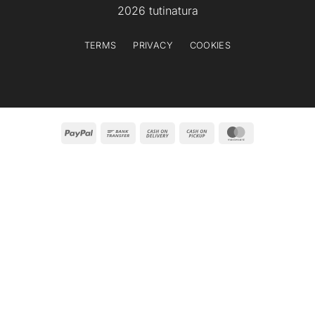
2026 tutinatura
TERMS
PRIVACY
COOKIES
PayPal
Bank
Cash
Cash
MasterCard
Transfer
On
on
Delivery
Pickup