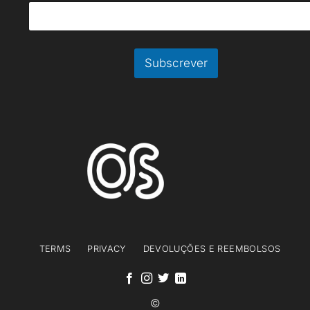
m
a
i
l
E
Subscrever
m
a
i
l
TERMS
PRIVACY
DEVOLUÇÕES E REEMBOLSOS
©