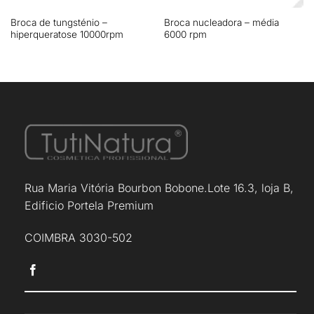
Broca de tungsténio –
Broca nucleadora – média
hiperqueratose 10000rpm
6000 rpm
Rua Maria Vitória Bourbon Bobone.Lote 16.3, loja B,
Edificio Portela Premium
COIMBRA 3030-502